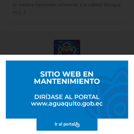
en medios nacionales referentes a la calidad del agua
en […]
EMPRESAS METROPOLITANAS
EMASEO
EMGIRS
EPMAPS
EPMMOP
Ir al portal
EMSeguridad