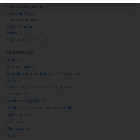
Hábitat y Vivienda
Mercado Mayorista
Metro de Quito
Quito Aeropuerto
Quito Turismo
Rastro
Transporte de Pasajeros
SECRETARÍAS
Ambiente
Comunicación
Coordinación Territorial y Participación
Cultura
Desarrollo Económico y Productivo
Educación
Gobierno Digital y TIC
Hábitat y Ordenamiento Territorial
Inclusión Social
Movilidad
Planificación
Salud