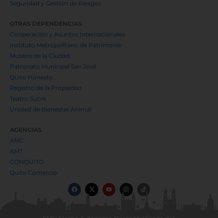
Seguridad y Gestión de Riesgos
OTRAS DEPENDENCIAS
Cooperación y Asuntos Internacionales
Instituto Metropolitano de Patrimonio
Museos de la Ciudad
Patronato Municipal San José
Quito Honesto
Registro de la Propiedad
Teatro Sucre
Unidad de Bienestar Animal
AGENCIAS
AMC
AMT
CONQUITO
Quito Comercio
F
X
Y
I
T
a
-
o
n
i
c
t
u
s
k
e
w
t
t
t
b
i
u
a
o
o
t
b
g
k