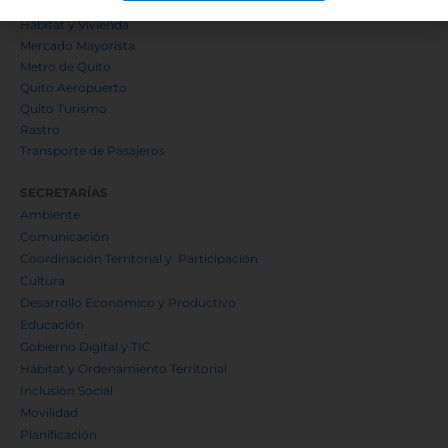
EMSeguridad
Hábitat y Vivienda
Mercado Mayorista
Metro de Quito
Quito Aeropuerto
Quito Turismo
Rastro
Transporte de Pasajeros
SECRETARÍAS
Ambiente
Comunicación
Coordinación Territorial y Participación
Cultura
Desarrollo Económico y Productivo
Educación
Gobierno Digital y TIC
Hábitat y Ordenamiento Territorial
Inclusión Social
Movilidad
Planificación