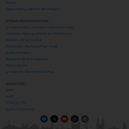
Salud
Seguridad y Gestión de Riesgos
OTRAS DEPENDENCIAS
Cooperación y Asuntos Internacionales
Instituto Metropolitano de Patrimonio
Museos de la Ciudad
Patronato Municipal San José
Quito Honesto
Registro de la Propiedad
Teatro Sucre
Unidad de Bienestar Animal
AGENCIAS
AMC
AMT
CONQUITO
Quito Comercio
F
X
Y
I
T
a
-
o
n
i
c
t
u
s
k
e
w
t
t
t