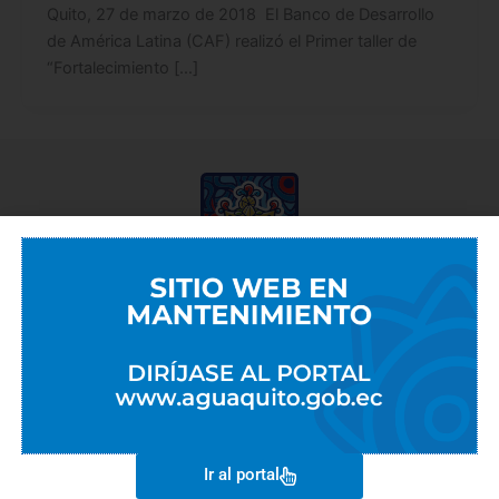
Quito, 27 de marzo de 2018 El Banco de Desarrollo
de América Latina (CAF) realizó el Primer taller de
“Fortalecimiento […]
EMPRESAS METROPOLITANAS
EMASEO
EMGIRS
EPMAPS
Ir al portal
EPMMOP