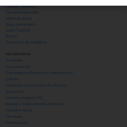
EMSeguridad
Hábitat y Vivienda
Mercado Mayorista
Metro de Quito
Quito Aeropuerto
Quito Turismo
Rastro
Transporte de Pasajeros
SECRETARÍAS
Ambiente
Comunicación
Coordinación Territorial y Participación
Cultura
Desarrollo Económico y Productivo
Educación
Gobierno Digital y TIC
Hábitat y Ordenamiento Territorial
Inclusión Social
Movilidad
Planificación