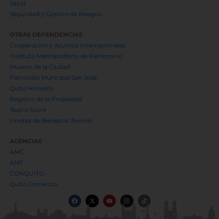
Salud
Seguridad y Gestión de Riesgos
OTRAS DEPENDENCIAS
Cooperación y Asuntos Internacionales
Instituto Metropolitano de Patrimonio
Museos de la Ciudad
Patronato Municipal San José
Quito Honesto
Registro de la Propiedad
Teatro Sucre
Unidad de Bienestar Animal
AGENCIAS
AMC
AMT
CONQUITO
Quito Comercio
F
X
Y
I
T
a
-
o
n
i
c
t
u
s
k
e
w
t
t
t