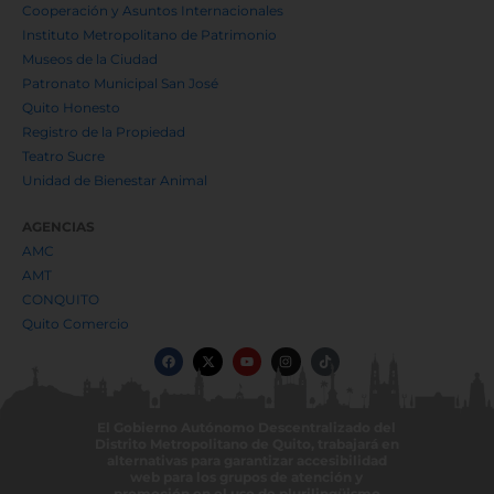
Cooperación y Asuntos Internacionales
Instituto Metropolitano de Patrimonio
Museos de la Ciudad
Patronato Municipal San José
Quito Honesto
Registro de la Propiedad
Teatro Sucre
Unidad de Bienestar Animal
AGENCIAS
AMC
AMT
CONQUITO
Quito Comercio
F
X
Y
I
T
a
-
o
n
i
c
t
u
s
k
e
w
t
t
t
b
i
u
a
o
o
t
b
g
k
El Gobierno Autónomo Descentralizado del
o
t
e
r
Distrito Metropolitano de Quito, trabajará en
k
e
a
r
m
alternativas para garantizar accesibilidad
web para los grupos de atención y
promoción en el uso de plurilingüismo