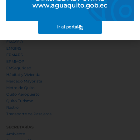
Ir al portal
EMPRESAS METROPOLITANAS
EMASEO
EMGIRS
EPMAPS
EPMMOP
EMSeguridad
Hábitat y Vivienda
Mercado Mayorista
Metro de Quito
Quito Aeropuerto
Quito Turismo
Rastro
Transporte de Pasajeros
SECRETARÍAS
Ambiente