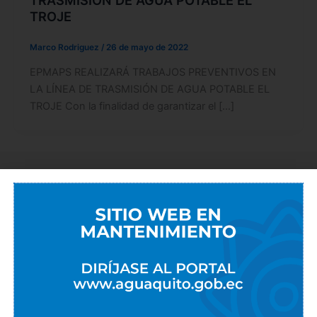
TRASMISIÓN DE AGUA POTABLE EL
TROJE
Marco Rodriguez
/
26 de mayo de 2022
EPMAPS REALIZARÁ TRABAJOS PREVENTIVOS EN
LA LÍNEA DE TRASMISIÓN DE AGUA POTABLE EL
TROJE Con la finalidad de garantizar el […]
EMPRESAS METROPOLITANAS