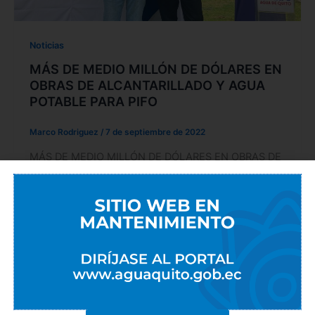
Noticias
MÁS DE MEDIO MILLÓN DE DÓLARES EN
OBRAS DE ALCANTARILLADO Y AGUA
POTABLE PARA PIFO
Marco Rodriguez
/
7 de septiembre de 2022
MÁS DE MEDIO MILLÓN DE DÓLARES EN OBRAS DE
ALCANTARILLADO Y AGUA POTABLE PARA PIFO La
Empresa Pública Metropolitana de
Noticias
OBRAS COMPLEMENTARIAS DEL
EMISARIO TOLA-BATAN