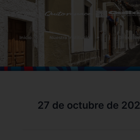
Ir
al
contenido
Inicio
Nuestra Institución
Direccion
27 de octubre de 20