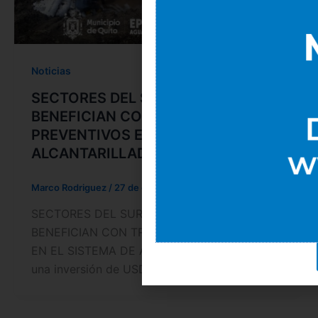
Noticias
SECTORES DEL SUR DE QUITO SE
BENEFICIAN CON TRABAJOS
PREVENTIVOS EN EL SISTEMA DE
ALCANTARILLADO
Marco Rodriguez
/
27 de octubre de 2022
SECTORES DEL SUR DE QUITO SE
BENEFICIAN CON TRABAJOS PREVENTIVOS
EN EL SISTEMA DE ALCANTARILLADO Con
una inversión de USD […]