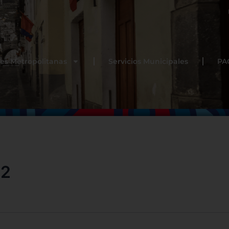
es Metropolitanas
Servicios Municipales
PA
22