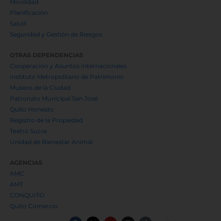
Movilidad
Planificación
Salud
Seguridad y Gestión de Riesgos
OTRAS DEPENDENCIAS
Cooperación y Asuntos Internacionales
Instituto Metropolitano de Patrimonio
Museos de la Ciudad
Patronato Municipal San José
Quito Honesto
Registro de la Propiedad
Teatro Sucre
Unidad de Bienestar Animal
AGENCIAS
AMC
AMT
CONQUITO
Quito Comercio
F
X
Y
I
T