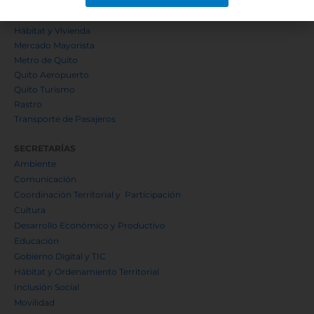
EPMMOP
EMSeguridad
Hábitat y Vivienda
Mercado Mayorista
Metro de Quito
Quito Aeropuerto
Quito Turismo
Rastro
Transporte de Pasajeros
SECRETARÍAS
Ambiente
Comunicación
Coordinación Territorial y Participación
Cultura
Desarrollo Económico y Productivo
Educación
Gobierno Digital y TIC
Hábitat y Ordenamiento Territorial
Inclusión Social
Movilidad