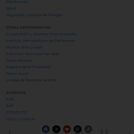
Planificación
Salud
Seguridad y Gestión de Riesgos
OTRAS DEPENDENCIAS
Cooperación y Asuntos Internacionales
Instituto Metropolitano de Patrimonio
Museos de la Ciudad
Patronato Municipal San José
Quito Honesto
Registro de la Propiedad
Teatro Sucre
Unidad de Bienestar Animal
AGENCIAS
AMC
AMT
CONQUITO
Quito Comercio
F
X
Y
I
T
a
-
o
n
i
c
t
u
s
k