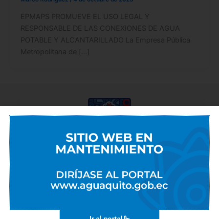
EPMAPS PROMUEVE EL USO LEGAL Y
RESPONSABLE DE LAS CONEXIONES DE AGUA
POTABLE Y ALCANTARILLADO La Empresa Pública
Metropolitana de […]
EMPRESAS METROPOLITANAS
EMASEO
EMGIRS