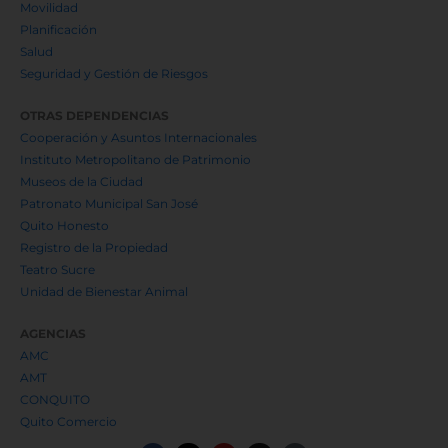
Movilidad
Planificación
Salud
Seguridad y Gestión de Riesgos
OTRAS DEPENDENCIAS
Cooperación y Asuntos Internacionales
Instituto Metropolitano de Patrimonio
Museos de la Ciudad
Patronato Municipal San José
Quito Honesto
Registro de la Propiedad
Teatro Sucre
Unidad de Bienestar Animal
AGENCIAS
AMC
AMT
CONQUITO
Quito Comercio
F
X
Y
I
T