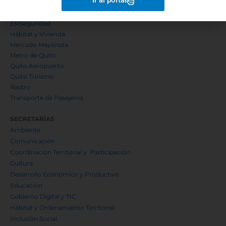
Ir al portal
EPMAPS
EPMMOP
EMSeguridad
Hábitat y Vivienda
Mercado Mayorista
Metro de Quito
Quito Aeropuerto
Quito Turismo
Rastro
Transporte de Pasajeros
SECRETARÍAS
Ambiente
Comunicación
Coordinación Territorial y Participación
Cultura
Desarrollo Económico y Productivo
Educación
Gobierno Digital y TIC
Hábitat y Ordenamiento Territorial
Inclusión Social