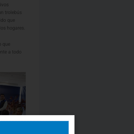
ivos
un trolebús
rido que
los hogares.
o que
nte a todo