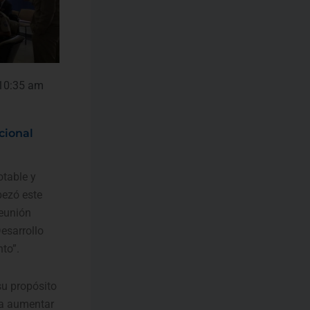
10:35 am
cional
table y
ezó este
reunión
Desarrollo
to”.
u propósito
ra aumentar