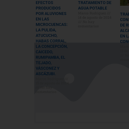
EFECTOS
TRATAMIENTO DE
PRODUCIDOS
AGUA POTABLE
Marco Rodriguez
POR ALUVIONES
TRA
14 de agosto de 2024
EN LAS
CON
No hay
MICROCUENCAS:
DE R
comentarios
LA PULIDA,
ALC
ATUCUCHO,
EN L
HABAS CORRAL,
CON
Marc
LA CONCEPCIÓN,
13 de
CAICEDO,
No
RUMIPAMBA, EL
come
TEJADO,
VÁSCONEZ Y
ASCÁZUBI.
Marco Rodriguez
15 de agosto de 2024
No hay
comentarios