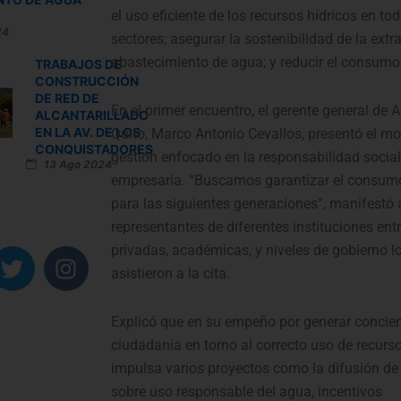
el uso eficiente de los recursos hídricos en to
24
sectores; asegurar la sostenibilidad de la extra
abastecimiento de agua; y reducir el consumo
TRABAJOS DE
CONSTRUCCIÓN
DE RED DE
En el primer encuentro, el gerente general de 
ALCANTARILLADO
EN LA AV. DE LOS
Quito, Marco Antonio Cevallos, presentó el m
CONQUISTADORES
gestión enfocado en la responsabilidad social
13 Ago 2024
empresaria. “Buscamos garantizar el consum
para las siguientes generaciones”, manifestó 
representantes de diferentes instituciones entr
privadas, académicas, y niveles de gobierno l
T
I
w
n
asistieron a la cita.
i
s
t
t
Explicó que en su empeño por generar concien
t
a
ciudadanía en torno al correcto uso de recur
e
g
impulsa varios proyectos como la difusión d
r
r
sobre uso responsable del agua, incentivos