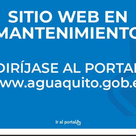
Cevallos presentó a EPMAPS como un ejempl
empresa pública en la región, cuyos indicador
gestión han abierto las puertas para el financ
obras como el proyecto Chalpi Grande, que ga
provisión de agua en la ciudad, hasta el 2040.
Amparo Naranjo, especialista social del Cons
Gobierno de Galápagos, felicitó a EPMAPS por 
mesa 6 y resaltó las buenas prácticas emprend
que manifestó su interés de socializarlas para
en las localidades del archipiélago.
Ir al portal
La reuniones de la Mesa (ODS) 6 es coordina