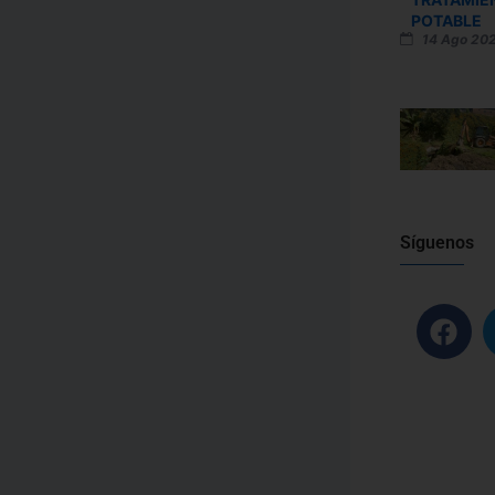
POTABLE
14 Ago 20
Síguenos
F
a
c
e
b
o
o