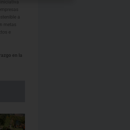
iniciativa
 empresas
stenible a
en metas
ctos e
razgo en la