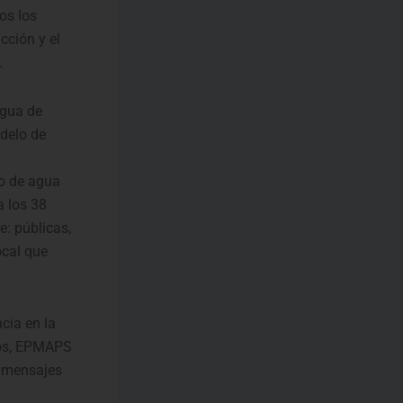
dos los
cción y el
.
Agua de
odelo de
o de agua
a los 38
e: públicas,
ocal que
cia en la
sos, EPMAPS
e mensajes