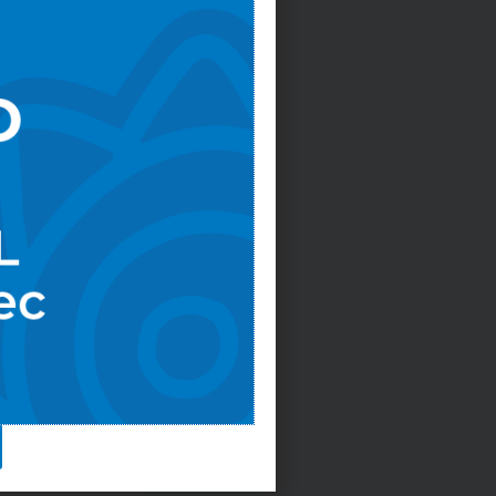
o de
es de
iamiento de
rantizará la
ejo de
liderar la
idas, por lo
 replicarlas
da con la