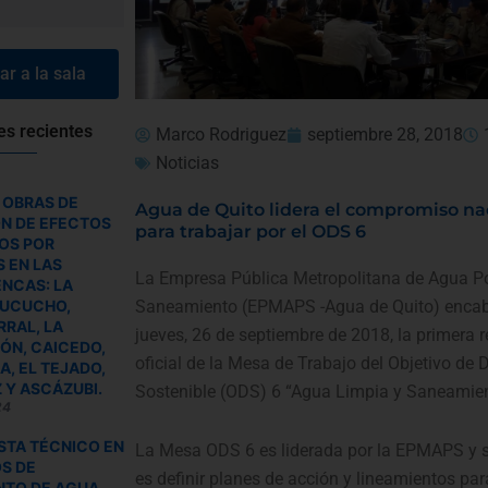
r a la sala
es recientes
Marco Rodriguez
septiembre 28, 2018
Noticias
 OBRAS DE
Agua de Quito lidera el compromiso na
ÓN DE EFECTOS
para trabajar por el ODS 6
OS POR
 EN LAS
La Empresa Pública Metropolitana de Agua Po
NCAS: LA
TUCUCHO,
Saneamiento (EPMAPS -Agua de Quito) encab
RAL, LA
jueves, 26 de septiembre de 2018, la primera 
ÓN, CAICEDO,
oficial de la Mesa de Trabajo del Objetivo de 
, EL TEJADO,
 Y ASCÁZUBI.
Sostenible (ODS) 6 “Agua Limpia y Saneamien
24
STA TÉCNICO EN
La Mesa ODS 6 es liderada por la EPMAPS y s
S DE
es definir planes de acción y lineamientos pa
NTO DE AGUA