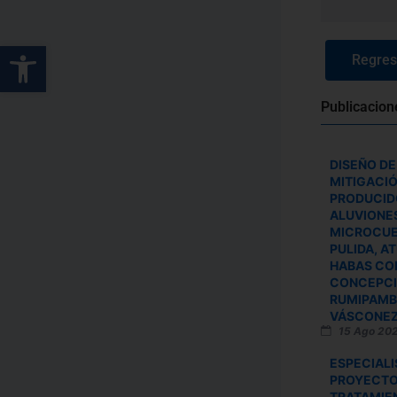
Abrir barra de herramientas
Regresa
Publicacion
DISEÑO DE
MITIGACI
PRODUCID
ALUVIONES
MICROCUE
PULIDA, A
HABAS COR
CONCEPCI
RUMIPAMBA
VÁSCONEZ
15 Ago 20
ESPECIALI
PROYECTO
TRATAMIE