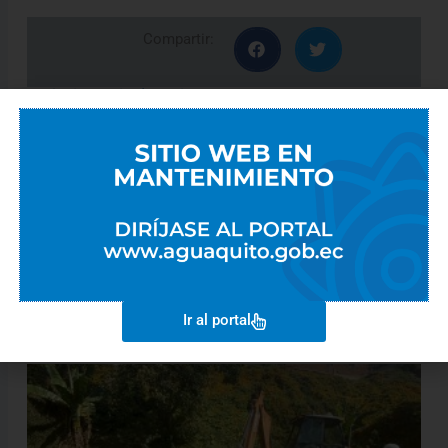
Compartir:
Artículos Relacionados
DISEÑO DE OBRAS DE MITIGACIÓN DE EFECTOS
PRODUCIDOS POR ALUVIONES EN LAS MICROCUENCAS: LA
PULIDA, ATUCUCHO, HABAS CORRAL, LA CONCEPCIÓN,
CAICEDO, RUMIPAMBA, EL TEJADO, VÁSCONEZ Y ASCÁZUBI.
Marco Rodriguez
15 de agosto de 2024
No hay comentarios
ESPECIALISTA TÉCNICO EN PROYECTOS DE TRATAMIENTO
DE AGUA POTABLE
Marco Rodriguez
14 de agosto de 2024
No hay comentarios
Ir al portal