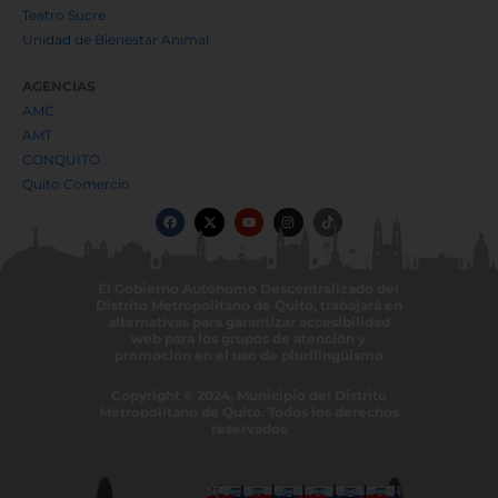
Teatro Sucre
Unidad de Bienestar Animal
AGENCIAS
AMC
AMT
CONQUITO
Quito Comercio
F
X
Y
I
T
a
-
o
n
i
c
t
u
s
k
e
w
t
t
t
b
i
u
a
o
o
t
b
g
k
El Gobierno Autónomo Descentralizado del
o
t
e
r
Distrito Metropolitano de Quito, trabajará en
k
e
a
r
m
alternativas para garantizar accesibilidad
web para los grupos de atención y
promoción en el uso de plurilingüismo
Copyright © 2024, Municipio del Distrito
Metropolitano de Quito. Todos los derechos
reservados