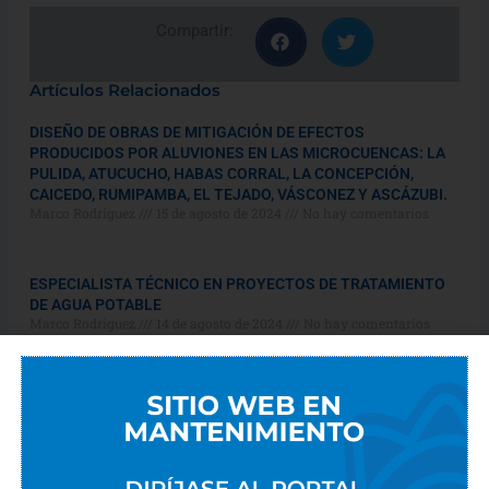
Compartir:
Artículos Relacionados
DISEÑO DE OBRAS DE MITIGACIÓN DE EFECTOS
PRODUCIDOS POR ALUVIONES EN LAS MICROCUENCAS: LA
PULIDA, ATUCUCHO, HABAS CORRAL, LA CONCEPCIÓN,
CAICEDO, RUMIPAMBA, EL TEJADO, VÁSCONEZ Y ASCÁZUBI.
Marco Rodriguez
15 de agosto de 2024
No hay comentarios
ESPECIALISTA TÉCNICO EN PROYECTOS DE TRATAMIENTO
DE AGUA POTABLE
Marco Rodriguez
14 de agosto de 2024
No hay comentarios