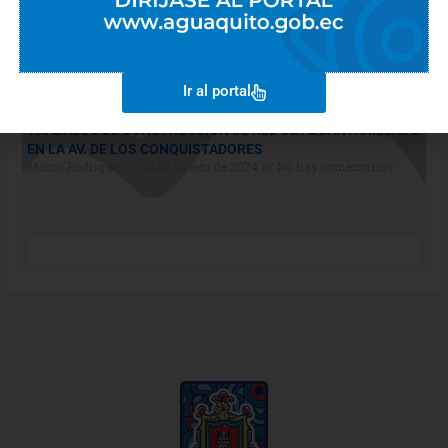
Ir al portal
TRABAJOS DE CONSTRUCCIÓN DE RED DE ALCANTARILLADO
EN LA AV. DE LOS CONQUISTADORES
Marco Rodriguez
13 de agosto de 2024
No hay comentarios