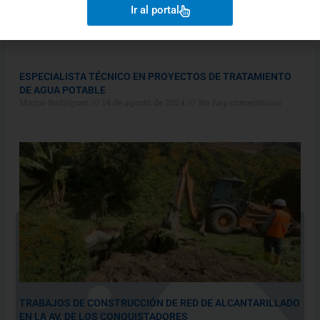
PULIDA, ATUCUCHO, HABAS CORRAL, LA CONCEPCIÓN,
Ir al portal
CAICEDO, RUMIPAMBA, EL TEJADO, VÁSCONEZ Y ASCÁZUBI.
Marco Rodriguez
15 de agosto de 2024
No hay comentarios
ESPECIALISTA TÉCNICO EN PROYECTOS DE TRATAMIENTO
DE AGUA POTABLE
Marco Rodriguez
14 de agosto de 2024
No hay comentarios
TRABAJOS DE CONSTRUCCIÓN DE RED DE ALCANTARILLADO
EN LA AV. DE LOS CONQUISTADORES