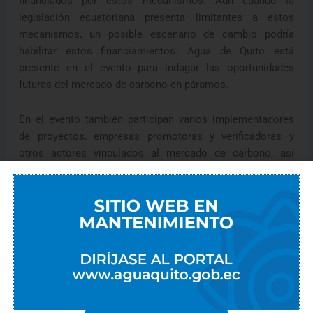
financiados por estos mecanismos. Aun cuando la
legislación ecuatoriana presenta limitantes a estos
mecanismos, un posible escenario de cambio podría
habilitar estos financiamientos. Agua de Quito está
presente en el evento para indagar las oportunidades
futuras del mercado de carbono en páramos.
En el evento también participan varios implementadores
de proyectos, empresas promotoras y verificadoras y
otros actores vinculados al mercado de carbono, así
como comunidades del páramo colombiano.
Compartir:
Artículos Relacionados
DISEÑO DE OBRAS DE MITIGACIÓN DE EFECTOS
PRODUCIDOS POR ALUVIONES EN LAS MICROCUENCAS: LA