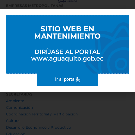
EMPRESAS METROPOLITANAS
EMASEO
EMGIRS
EPMAPS
EPMMOP
EMSeguridad
Hábitat y Vivienda
Mercado Mayorista
Metro de Quito
Quito Aeropuerto
Quito Turismo
Rastro
Ir al portal
Transporte de Pasajeros
SECRETARÍAS
Ambiente
Comunicación
Coordinación Territorial y Participación
Cultura
Desarrollo Económico y Productivo
Educación