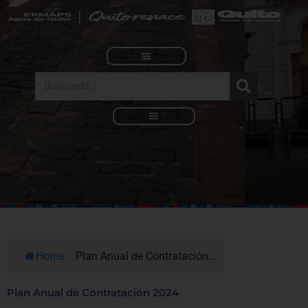
Ir
al
contenido
Search
Nuestra Institución
Direcciones Metropolitanas
Servicios Municipales
Rendición de Cuentas
Home
/
Plan Anual de Contratación...
Plan Anual de Contratación 2024