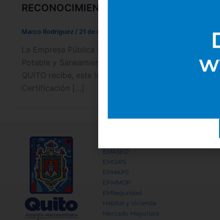
RECONOCIMIENTO
Marco Rodriguez
/
21 de marzo de 2017
La Empresa Pública Metropolitana de Agua
Potable y Saneamiento EPMAPS-AGUA DE
QUITO recibe, este lunes 20 de marzo, la
Certificación […]
EMPRESAS METROPOLITANAS
EMASEO
EMGIRS
EPMAPS
EPMMOP
EMSeguridad
Hábitat y Vivienda
Mercado Mayorista