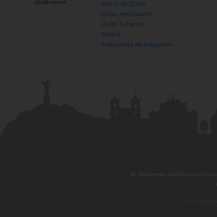
Metro de Quito
Quito Aeropuerto
Quito Turismo
Rastro
Transporte de Pasajeros
El Gobierno Autónomo Descent
Copyright ©