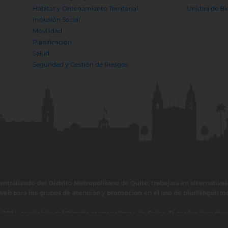
Hábitat y Ordenamiento Territorial
Unidad de Bi
Inclusión Social
Movilidad
Planificación
Salud
Seguridad y Gestión de Riesgos
ralizado del Distrito Metropolitano de Quito, trabajará en alternativas 
web para los grupos de atención y promoción en el uso de plurilingüism
 2024, Municipio del Distrito Metropolitano de Quito. Todos los derecho