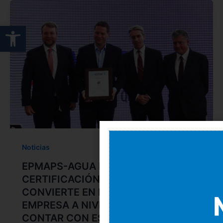
Abrir barra de herramientas
Noticias
EPMAPS-AGUA DE QUITO RECIBE
CERTIFICACIÓN AQUARATING y SE
CONVIERTE EN LA PRIMERA
EMPRESA A NIVEL MUNDIAL EN
CONTAR CON ESTE