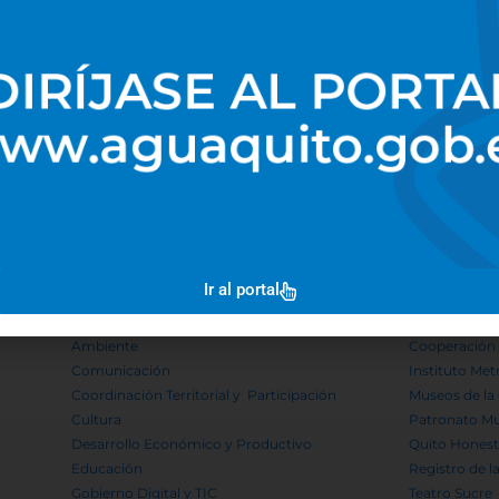
Ir al portal
SECRETARÍAS
OTRAS DEP
Ambiente
Cooperación 
Comunicación
Instituto Met
Coordinación Territorial y Participación
Museos de la
Cultura
Patronato Mu
Desarrollo Económico y Productivo
Quito Hones
Educación
Registro de l
Gobierno Digital y TIC
Teatro Sucre