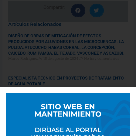
Compartir:
Artículos Relacionados
DISEÑO DE OBRAS DE MITIGACIÓN DE EFECTOS
PRODUCIDOS POR ALUVIONES EN LAS MICROCUENCAS: LA
PULIDA, ATUCUCHO, HABAS CORRAL, LA CONCEPCIÓN,
CAICEDO, RUMIPAMBA, EL TEJADO, VÁSCONEZ Y ASCÁZUBI.
Marco Rodriguez
15 de agosto de 2024
No hay comentarios
ESPECIALISTA TÉCNICO EN PROYECTOS DE TRATAMIENTO
DE AGUA POTABLE
Marco Rodriguez
14 de agosto de 2024
No hay comentarios