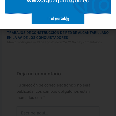
Ir al portal
TRABAJOS DE CONSTRUCCIÓN DE RED DE ALCANTARILLADO
EN LA AV. DE LOS CONQUISTADORES
Marco Rodriguez
13 de agosto de 2024
No hay comentarios
Deja un comentario
Tu dirección de correo electrónico no será
publicada.
Los campos obligatorios están
marcados con
*
Escribe
aquí...