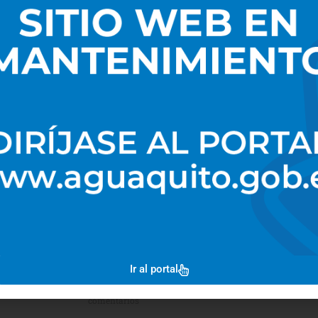
Artículos Relacionados
DISEÑO DE
ESPECIALISTA
OBRAS DE
TÉCNICO EN
MITIGACIÓN DE
PROYECTOS DE
EFECTOS
TRATAMIENTO DE
PRODUCIDOS
AGUA POTABLE
Marco Rodriguez
POR ALUVIONES
TRA
14 de agosto de 2024
EN LAS
CON
No hay
MICROCUENCAS:
DE R
comentarios
LA PULIDA,
ALC
ATUCUCHO,
EN L
HABAS CORRAL,
CON
Marc
LA CONCEPCIÓN,
13 de
CAICEDO,
No
RUMIPAMBA, EL
come
TEJADO,
VÁSCONEZ Y
ASCÁZUBI.
Ir al portal
Marco Rodriguez
15 de agosto de 2024
No hay
comentarios