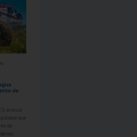
am
 agua
dente de
ITO avanza
 potable que
nte de
de las