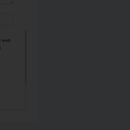
 y web
e