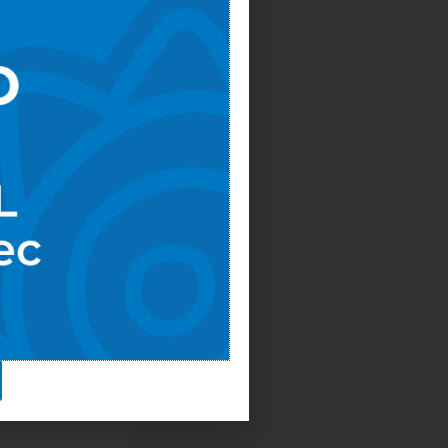
BAJOS DE
STRUCCIÓN
ED DE
ANTARILLADO
A AV. DE LOS
QUISTADORES
o Rodriguez
 agosto de 2024
 hay
ntarios