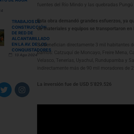
fuentes del Río Mindo y las quebradas Pungú
24
Esta obra demandó grandes esfuerzos, ya q
TRABAJOS DE
CONSTRUCCIÓN
de materiales y equipos se transportaron en 
DE RED DE
ALCANTARILLADO
EN LA AV. DE LOS
Se benefician directamente 3 mil habitantes d
CONQUISTADORES
barrios: Catzuquí de Moncayo, Freire Mena, C
13 Ago 2024
Velasco, Tenerías, Uyachul, Rundupamba y Sa
indirectamente más de 90 mil moradores de 2
T
I
La inversión fue de USD 5’829.526
w
n
i
s
t
t
t
a
e
g
r
r