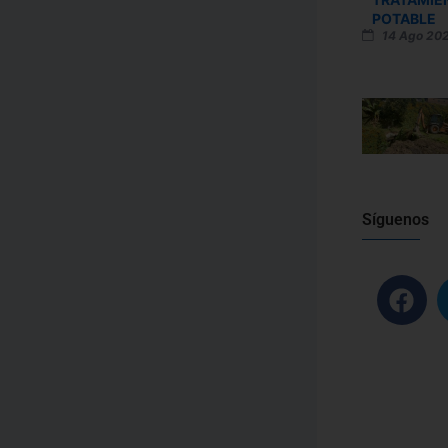
POTABLE
14 Ago 20
Síguenos
F
a
c
e
b
o
o