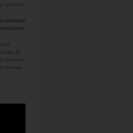
 y Yanayacu.
ue toneladas
helicóptero.
e los
atzuquí de
n Vicente e
9 sectores.