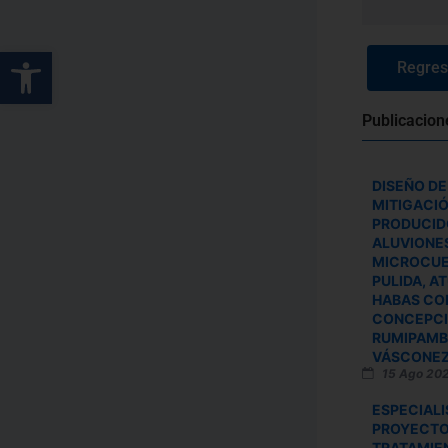
Abrir barra de herramientas
Regresa
Publicacion
DISEÑO DE
MITIGACI
PRODUCID
ALUVIONES
MICROCUE
PULIDA, A
HABAS COR
CONCEPCI
RUMIPAMBA
VÁSCONEZ
15 Ago 20
ESPECIALI
PROYECTO
TRATAMIE