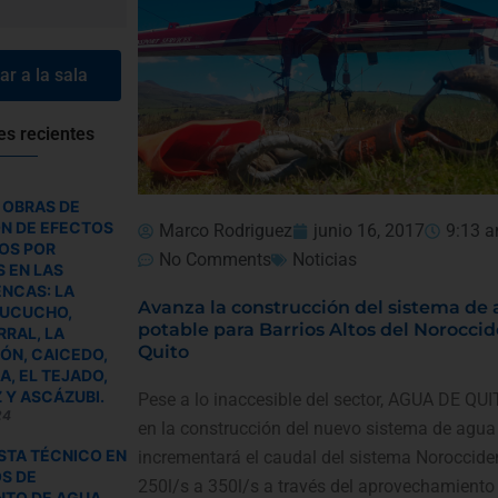
r a la sala
es recientes
 OBRAS DE
ÓN DE EFECTOS
Marco Rodriguez
junio 16, 2017
9:13 
OS POR
No Comments
Noticias
 EN LAS
NCAS: LA
Avanza la construcción del sistema de
TUCUCHO,
potable para Barrios Altos del Norocci
RAL, LA
Quito
ÓN, CAICEDO,
, EL TEJADO,
 Y ASCÁZUBI.
Pese a lo inaccesible del sector, AGUA DE QU
24
en la construcción del nuevo sistema de agua
STA TÉCNICO EN
incrementará el caudal del sistema Noroccide
S DE
250l/s a 350l/s a través del aprovechamiento 
NTO DE AGUA